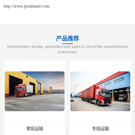
http://www.jjwuliunet.com
产品推荐
Development, design, production and sales in one of the manufacturing
enterprises
零担运输
专线运输