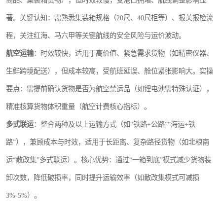
商品、集装箱货物），但时效较慢，受港口拥堵、航线调整影响显
著。关键认知：需熟悉集装箱规格（20尺、40尺柜等）、报关报检流
程，关注红海、马六甲等关键航线的安全风险与运价波动。
航空运输
：时效较快，适用于高价值、紧急需求货物（如精密仪器、
生鲜跨境配送），但成本较高，受航班延误、舱位紧张影响大。实操
要点：需提前确认货物是否为航空禁运品（如锂电池需特殊认证），
精准核算货物体积重量（航空计费核心指标）。
多式联运
：整合两种及以上运输方式（如“铁路+公路”“海运+铁
路”），兼顾成本与时效，适用于长距离、复杂路径货物（如北粮南
运“散改集”多式联运）。核心优势：通过“一箱到底”模式减少货物装
卸次数，降低破损率，同时提升运输效率（如散改集模式可减损
3%-5%）。